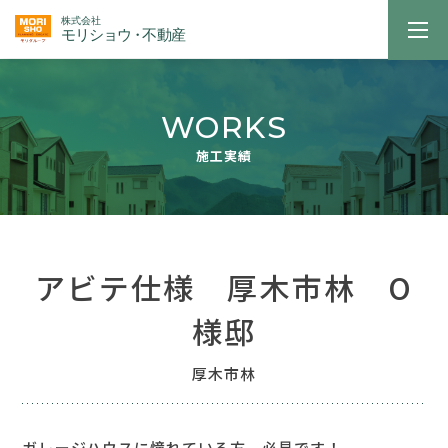
WORKS
施工実績
アビテ仕様 厚木市林 O
様邸
厚木市林
ガレージハウスに憧れている方、必見です！