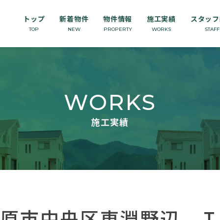
トップ
新着物件
物件情報
施工実績
スタッフ
TOP
NEW
PROPERTY
WORKS
STAFF
愛川町本店
寒川店
WORKS
施工実績
模原市中央区東淵野辺 Ｉ