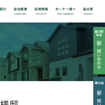
紹介
会社概要
採用情報
オーナー様へ
森の家
COMPANY
RECRUIT
FOR OWNERS
ORDER
愛川町
本店
mail_outline
お問い合わせ
寒川店
mail_outline
様邸