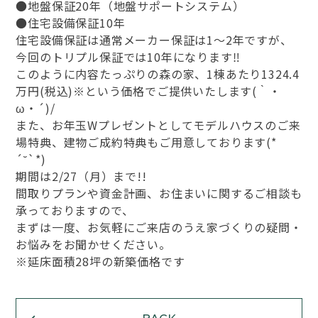
●地盤保証20年（地盤サポートシステム）
●住宅設備保証10年
住宅設備保証は通常メーカー保証は1～2年ですが、
今回のトリプル保証では10年になります‼
このように内容たっぷりの森の家、1棟あたり1324.4
万円(税込)※という価格でご提供いたします(｀・
ω・´)/
また、お年玉Wプレゼントとしてモデルハウスのご来
場特典、建物ご成約特典もご用意しております(*
´˘`*)
期間は2/27（月）まで!!
間取りプランや資金計画、お住まいに関するご相談も
承っておりますので、
まずは一度、お気軽にご来店のうえ家づくりの疑問・
お悩みをお聞かせください。
※延床面積28坪の新築価格です