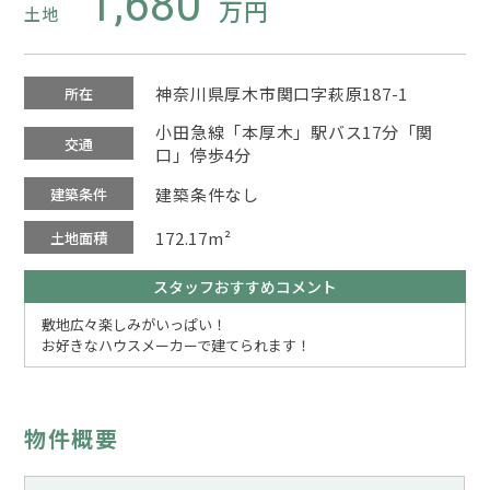
1,680
土地
神奈川県厚木市関口字萩原187-1
所在
小田急線「本厚木」駅バス17分「関
交通
口」停歩4分
建築条件なし
建築条件
172.17m²
土地面積
スタッフおすすめコメント
敷地広々楽しみがいっぱい！
お好きなハウスメーカーで建てられます！
物件概要